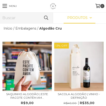
MENU
0
PRODUTOS
Início
/
Embalagens
/
Algodão Cru
13
%
OFF
SAQUINHO ALGODÃO | ESTE
SACOLA ALGODÃO | VINHO -
PACOTE CONTÉM AM...
DEFINIÇÃO
R$9,00
R$35,00
R$40,00