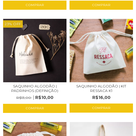
COMPRAR
COMPRAR
23
%
OFF
SAQUINHO ALGODÃO |
SAQUINHO ALGODÃO | KIT
PADRINHOS (DEFINIÇÃO)
RESSACA K1
R$10,00
R$16,00
R$13,00
COMPRAR
COMPRAR