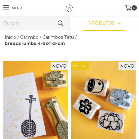
MENU
0
PRODUTOS
Início
/
Carimbo
/
Carimbos Tatu
/
breadcrumbs.4-5x4-5-cm
NOVO
NOVO
11
%
OFF