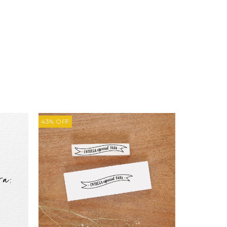
43
%
OFF
43
%
OFF