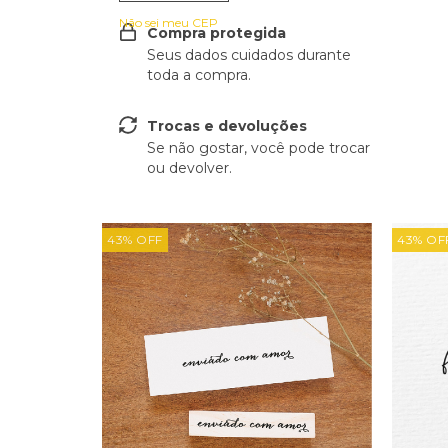
Não sei meu CEP
Compra protegida
Seus dados cuidados durante
toda a compra.
Trocas e devoluções
Se não gostar, você pode trocar
ou devolver.
43
%
OFF
43
%
OF