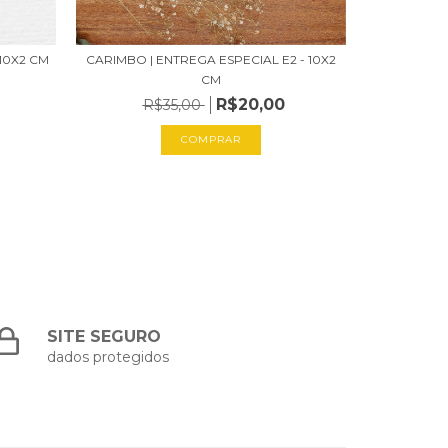
10X2 CM
CARIMBO | ENTREGA ESPECIAL E2 - 10X2
CARIMBO |
CM
R$20,00
R$35,00
R
COMPRAR
SITE SEGURO
dados protegidos