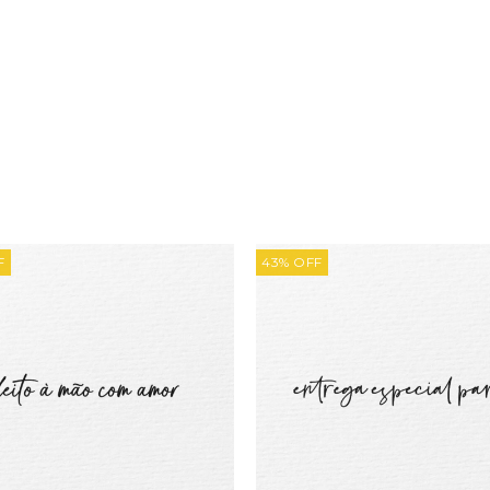
F
43
%
OFF