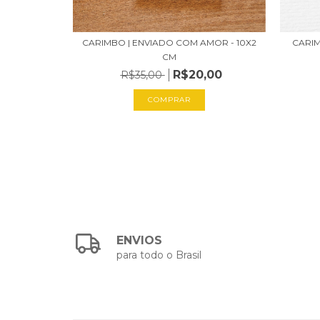
ENO - 10X2
CARIMBO | ENVIADO COM AMOR - 10X2
CARIM
CM
,00
R$20,00
R$35,00
COMPRAR
ENVIOS
para todo o Brasil